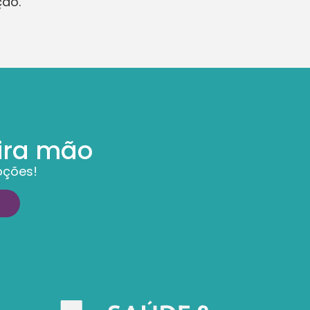
ção.
ira mão
oções!