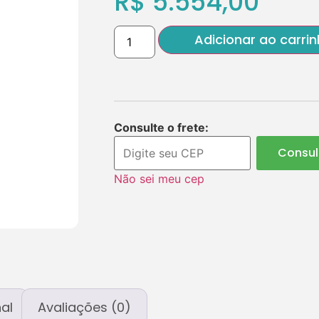
R$
5.554,00
Adicionar ao carri
Consulte o frete:
Consul
Não sei meu cep
al
Avaliações (0)