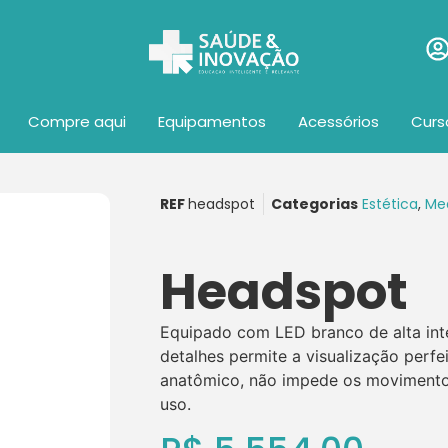
Compre aqui
Equipamentos
Acessórios
Curs
REF
headspot
Categorias
Estética
,
Me
Headspot
Equipado com LED branco de alta int
detalhes permite a visualização perfei
anatômico, não impede os movimentos
uso.